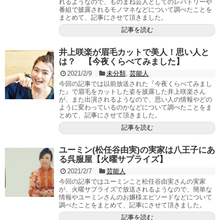
れるようなので、ものまね芸人としてのレパトリーや
番組で披露されるモノマネなどについて調べたことを
まとめて、記事にさせて頂きました。
記事を読む
井上咲楽が眉毛カットで美人！思い人と
は？ 【今夜くらべてみました】
2021/2/9
未分類
,
芸能人
今回の記事では以前放送された『今夜くらべてみまし
た』で眉毛をカットした姿を披露した井上咲楽さん
が、また出演されるようなので、思い人の情報やどの
ように変わっているのかなどについて調べたことをま
とめて、記事にさせて頂きました。
記事を読む
ユーミン(松任谷由実)の実家は八王子にあ
る呉服屋【火曜サプライズ】
2021/2/7
芸能人
今回の記事ではユーミンこと松任谷由実さんの実家
が、火曜サプライズで放送されるようなので、簡単な
情報やユーミンさんのお嬢様エピソードなどについて
調べたことをまとめて、記事にさせて頂きました。
記事を読む