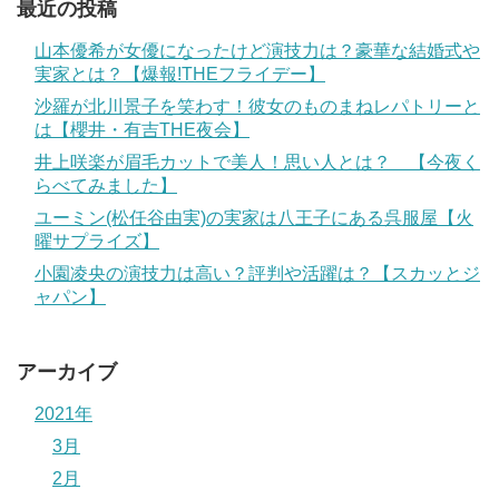
最近の投稿
山本優希が女優になったけど演技力は？豪華な結婚式や
実家とは？【爆報!THEフライデー】
沙羅が北川景子を笑わす！彼女のものまねレパトリーと
は【櫻井・有吉THE夜会】
井上咲楽が眉毛カットで美人！思い人とは？ 【今夜く
らべてみました】
ユーミン(松任谷由実)の実家は八王子にある呉服屋【火
曜サプライズ】
小園凌央の演技力は高い？評判や活躍は？【スカッとジ
ャパン】
アーカイブ
2021年
3月
2月