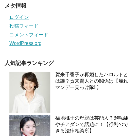
メタ情報
ログイン
投稿フィード
コメントフィード
WordPress.org
人気記事ランキング
賀来千香子が再婚したハロルドと
は誰？賀来賢人との関係は【帰れ
マンデー見っけ隊!!】
福地桃子の母親は芸能人？3年a組
やチアダンで話題に！【行列ので
きる法律相談所】