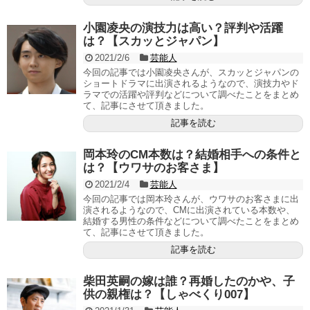
小園凌央の演技力は高い？評判や活躍
は？【スカッとジャパン】
2021/2/6
芸能人
今回の記事では小園凌央さんが、スカッとジャパンの
ショートドラマに出演されるようなので、演技力やド
ラマでの活躍や評判などについて調べたことをまとめ
て、記事にさせて頂きました。
記事を読む
岡本玲のCM本数は？結婚相手への条件と
は？【ウワサのお客さま】
2021/2/4
芸能人
今回の記事では岡本玲さんが、ウワサのお客さまに出
演されるようなので、CMに出演されている本数や、
結婚する男性の条件などについて調べたことをまとめ
て、記事にさせて頂きました。
記事を読む
柴田英嗣の嫁は誰？再婚したのかや、子
供の親権は？【しゃべくり007】