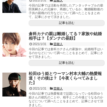
2021/1/31
芸能人
今回の記事では活動を再開したアンタッチャブルの柴
田英嗣さんの元嫁や、再婚しているか、離婚騒動後の
子供の親権の行方などについて調べたことをまとめ
て、記事にさせて頂きました。
記事を読む
倉科カナの親は離婚してる？家族や結婚
相手は？【ダンナの昼顔】
2021/1/31
芸能人
今回の記事では倉科カナさんの家族や、結婚相手はい
るのかなどについて調べたことをまとめて、記事にさ
せて頂きました。
記事を読む
松田ゆう姫とウーマン村本大輔の熱愛報
道！その後は？【今夜くらべてみまし
た】
2021/1/31
芸能人
今回の記事では熱愛報道で話題になっている松田ゆう
姫さんの彼氏のことや、相手とこの今後どうなるのか
などについて調べたことをまとめて、記事にさせて頂
きました。