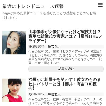
最近のトレンドニュース速報
nagaが集めた最新ニュースを感じたことや感想をまとめてお届
けします。
山本優希が女優になったけど演技力は？
豪華な結婚式や実家とは？【爆報!THEフ
ライデー】
2021/3/4
芸能人
今回の記事では『爆笑THEフライデー』のVTR出演さ
れるという事なので、女優になったのかや、演技力や
豪華な結婚式などについて調べたことをまとめて、記
事にさせて頂きました。
記事を読む
沙羅が北川景子を笑わす！彼女のものま
ねレパトリーとは【櫻井・有吉THE夜
会】
2021/2/9
芸能人
今回の記事では『櫻井・有吉THE夜会』のコーナーの
ほうで、沙羅さんがものまね芸人の一人として出演さ