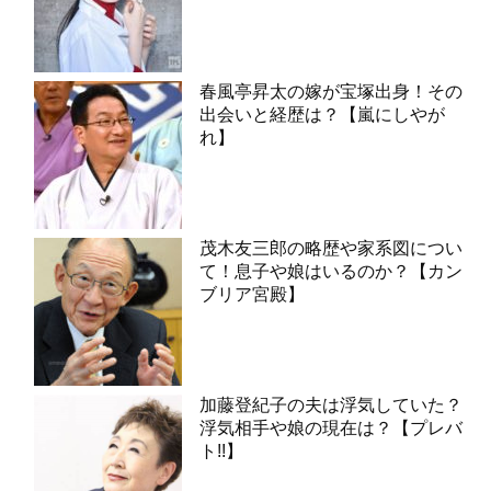
春風亭昇太の嫁が宝塚出身！その
出会いと経歴は？【嵐にしやが
れ】
茂木友三郎の略歴や家系図につい
て！息子や娘はいるのか？【カン
ブリア宮殿】
加藤登紀子の夫は浮気していた？
浮気相手や娘の現在は？【プレバ
ト!!】