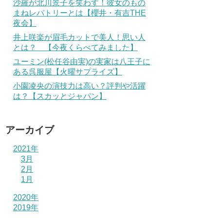
沙羅が北川景子を笑わす！彼女のもの
まねレパトリーとは【櫻井・有吉THE
夜会】
井上咲楽が眉毛カットで美人！思い人
とは？ 【今夜くらべてみました】
ユーミン(松任谷由実)の実家は八王子に
ある呉服屋【火曜サプライズ】
小園凌央の演技力は高い？評判や活躍
は？【スカッとジャパン】
アーカイブ
2021年
3月
2月
1月
2020年
2019年