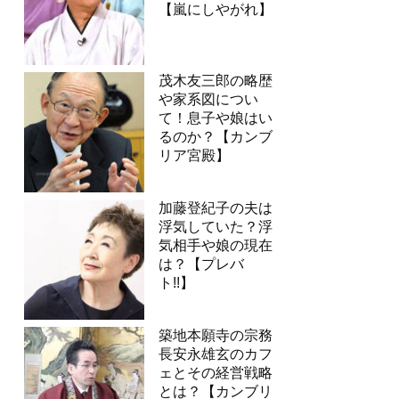
【嵐にしやがれ】
茂木友三郎の略歴
や家系図につい
て！息子や娘はい
るのか？【カンブ
リア宮殿】
加藤登紀子の夫は
浮気していた？浮
気相手や娘の現在
は？【プレバ
ト!!】
築地本願寺の宗務
長安永雄玄のカフ
ェとその経営戦略
とは？【カンブリ