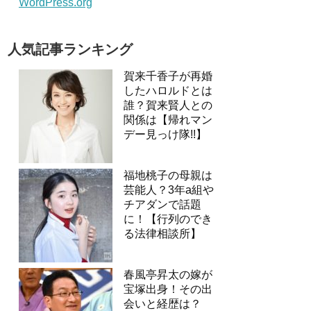
WordPress.org
人気記事ランキング
賀来千香子が再婚
したハロルドとは
誰？賀来賢人との
関係は【帰れマン
デー見っけ隊!!】
福地桃子の母親は
芸能人？3年a組や
チアダンで話題
に！【行列のでき
る法律相談所】
春風亭昇太の嫁が
宝塚出身！その出
会いと経歴は？