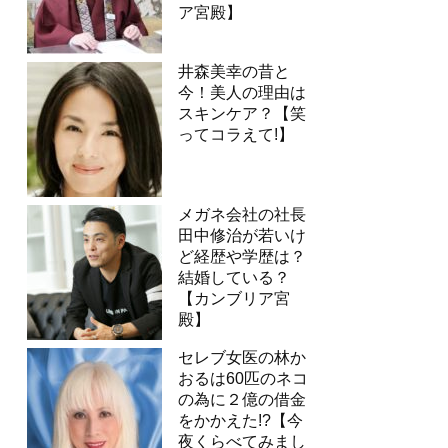
ア宮殿】
井森美幸の昔と
今！美人の理由は
スキンケア？【笑
ってコラえて!】
メガネ会社の社長
田中修治が若いけ
ど経歴や学歴は？
結婚している？
【カンブリア宮
殿】
セレブ女医の林か
おるは60匹のネコ
の為に２億の借金
をかかえた!?【今
夜くらべてみまし