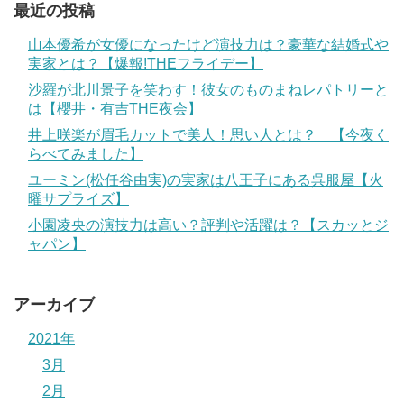
最近の投稿
山本優希が女優になったけど演技力は？豪華な結婚式や
実家とは？【爆報!THEフライデー】
沙羅が北川景子を笑わす！彼女のものまねレパトリーと
は【櫻井・有吉THE夜会】
井上咲楽が眉毛カットで美人！思い人とは？ 【今夜く
らべてみました】
ユーミン(松任谷由実)の実家は八王子にある呉服屋【火
曜サプライズ】
小園凌央の演技力は高い？評判や活躍は？【スカッとジ
ャパン】
アーカイブ
2021年
3月
2月