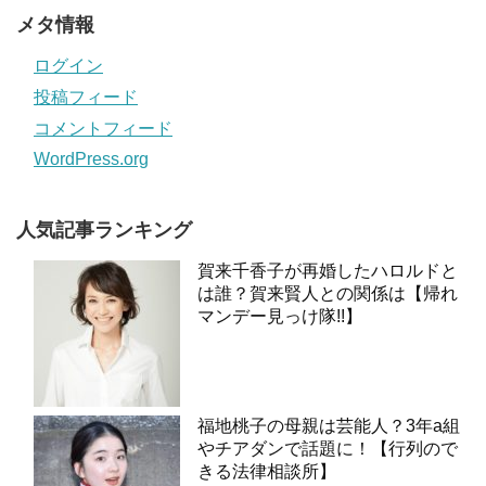
メタ情報
ログイン
投稿フィード
コメントフィード
WordPress.org
人気記事ランキング
賀来千香子が再婚したハロルドと
は誰？賀来賢人との関係は【帰れ
マンデー見っけ隊!!】
福地桃子の母親は芸能人？3年a組
やチアダンで話題に！【行列ので
きる法律相談所】