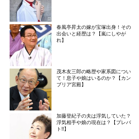
春風亭昇太の嫁が宝塚出身！その
出会いと経歴は？【嵐にしやが
れ】
茂木友三郎の略歴や家系図につい
て！息子や娘はいるのか？【カン
ブリア宮殿】
加藤登紀子の夫は浮気していた？
浮気相手や娘の現在は？【プレバ
ト!!】