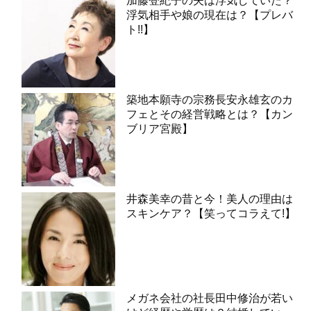
加藤登紀子の夫は浮気していた？
浮気相手や娘の現在は？【プレバ
ト!!】
築地本願寺の宗務長安永雄玄のカ
フェとその経営戦略とは？【カン
ブリア宮殿】
井森美幸の昔と今！美人の理由は
スキンケア？【笑ってコラえて!】
メガネ会社の社長田中修治が若い