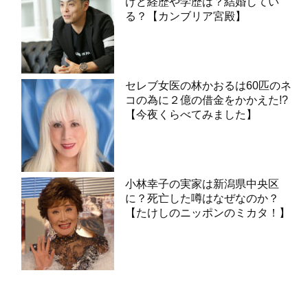
けど経歴や学歴は？結婚してい
る？【カンブリア宮殿】
セレブ女医の林かおるは60匹のネ
コの為に２億の借金をかかえた!?
【今夜くらべてみました】
小林幸子の実家は新潟県中央区
に？死亡した噂はなぜなのか？
【たけしのニッポンのミカタ！】