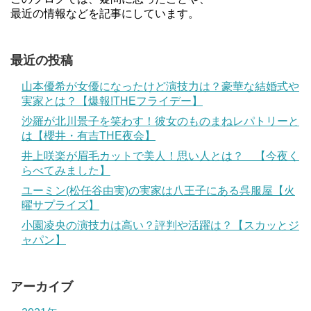
最近の情報などを記事にしています。
最近の投稿
山本優希が女優になったけど演技力は？豪華な結婚式や
実家とは？【爆報!THEフライデー】
沙羅が北川景子を笑わす！彼女のものまねレパトリーと
は【櫻井・有吉THE夜会】
井上咲楽が眉毛カットで美人！思い人とは？ 【今夜く
らべてみました】
ユーミン(松任谷由実)の実家は八王子にある呉服屋【火
曜サプライズ】
小園凌央の演技力は高い？評判や活躍は？【スカッとジ
ャパン】
アーカイブ