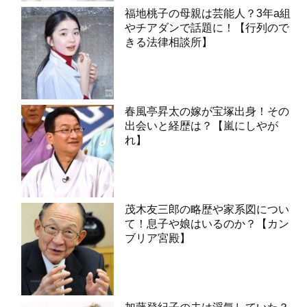
福地桃子の母親は芸能人？3年a組
やチアダンで話題に！【行列ので
きる法律相談所】
春風亭昇太の嫁が宝塚出身！その
出会いと経歴は？【嵐にしやが
れ】
茂木友三郎の略歴や家系図につい
て！息子や娘はいるのか？【カン
ブリア宮殿】