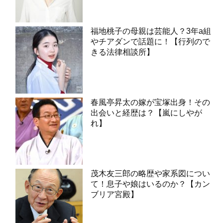
福地桃子の母親は芸能人？3年a組
やチアダンで話題に！【行列ので
きる法律相談所】
春風亭昇太の嫁が宝塚出身！その
出会いと経歴は？【嵐にしやが
れ】
茂木友三郎の略歴や家系図につい
て！息子や娘はいるのか？【カン
ブリア宮殿】