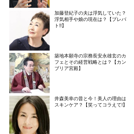
加藤登紀子の夫は浮気していた？
浮気相手や娘の現在は？【プレバ
ト!!】
築地本願寺の宗務長安永雄玄のカ
フェとその経営戦略とは？【カン
ブリア宮殿】
井森美幸の昔と今！美人の理由は
スキンケア？【笑ってコラえて!】