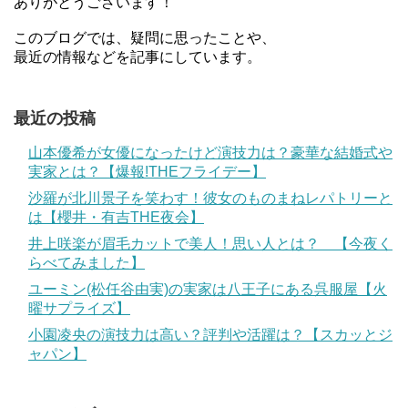
ありがとうございます！
このブログでは、疑問に思ったことや、
最近の情報などを記事にしています。
最近の投稿
山本優希が女優になったけど演技力は？豪華な結婚式や
実家とは？【爆報!THEフライデー】
沙羅が北川景子を笑わす！彼女のものまねレパトリーと
は【櫻井・有吉THE夜会】
井上咲楽が眉毛カットで美人！思い人とは？ 【今夜く
らべてみました】
ユーミン(松任谷由実)の実家は八王子にある呉服屋【火
曜サプライズ】
小園凌央の演技力は高い？評判や活躍は？【スカッとジ
ャパン】