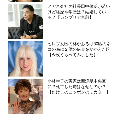
メガネ会社の社長田中修治が若い
けど経歴や学歴は？結婚してい
る？【カンブリア宮殿】
セレブ女医の林かおるは60匹のネ
コの為に２億の借金をかかえた!?
【今夜くらべてみました】
小林幸子の実家は新潟県中央区
に？死亡した噂はなぜなのか？
【たけしのニッポンのミカタ！】