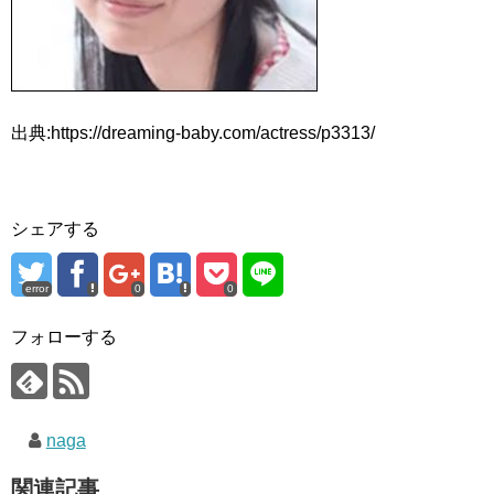
出典:https://dreaming-baby.com/actress/p3313/
シェアする
error
0
0
フォローする
naga
関連記事