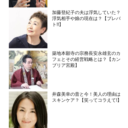
加藤登紀子の夫は浮気していた？
浮気相手や娘の現在は？【プレバ
ト!!】
築地本願寺の宗務長安永雄玄のカ
フェとその経営戦略とは？【カン
ブリア宮殿】
井森美幸の昔と今！美人の理由は
スキンケア？【笑ってコラえて!】