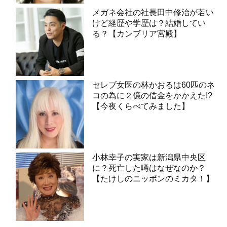
メガネ会社の社長田中修治が若い
けど経歴や学歴は？結婚してい
る？【カンブリア宮殿】
セレブ女医の林かおるは60匹のネ
コの為に２億の借金をかかえた!?
【今夜くらべてみました】
小林幸子の実家は新潟県中央区
に？死亡した噂はなぜなのか？
【たけしのニッポンのミカタ！】