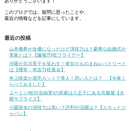
ありがとうございます！
このブログでは、疑問に思ったことや、
最近の情報などを記事にしています。
最近の投稿
山本優希が女優になったけど演技力は？豪華な結婚式や
実家とは？【爆報!THEフライデー】
沙羅が北川景子を笑わす！彼女のものまねレパトリーと
は【櫻井・有吉THE夜会】
井上咲楽が眉毛カットで美人！思い人とは？ 【今夜く
らべてみました】
ユーミン(松任谷由実)の実家は八王子にある呉服屋【火
曜サプライズ】
小園凌央の演技力は高い？評判や活躍は？【スカッとジ
ャパン】