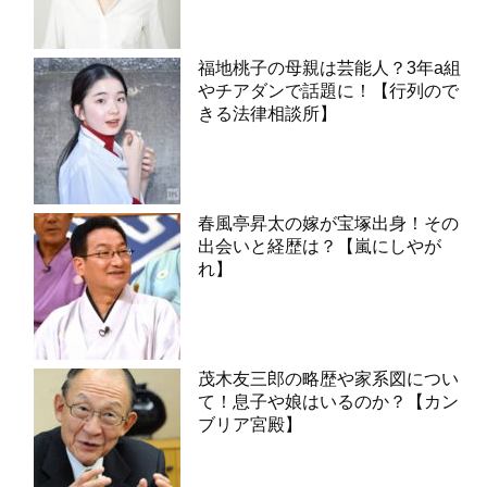
福地桃子の母親は芸能人？3年a組
やチアダンで話題に！【行列ので
きる法律相談所】
春風亭昇太の嫁が宝塚出身！その
出会いと経歴は？【嵐にしやが
れ】
茂木友三郎の略歴や家系図につい
て！息子や娘はいるのか？【カン
ブリア宮殿】