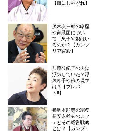
【嵐にしやがれ】
茂木友三郎の略歴
や家系図につい
て！息子や娘はい
るのか？【カンブ
リア宮殿】
加藤登紀子の夫は
浮気していた？浮
気相手や娘の現在
は？【プレバ
ト!!】
築地本願寺の宗務
長安永雄玄のカフ
ェとその経営戦略
とは？【カンブリ