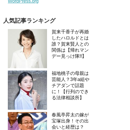
WordPress.org
人気記事ランキング
賀来千香子が再婚
したハロルドとは
誰？賀来賢人との
関係は【帰れマン
デー見っけ隊!!】
福地桃子の母親は
芸能人？3年a組や
チアダンで話題
に！【行列のでき
る法律相談所】
春風亭昇太の嫁が
宝塚出身！その出
会いと経歴は？