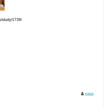
/study/1739/
naga