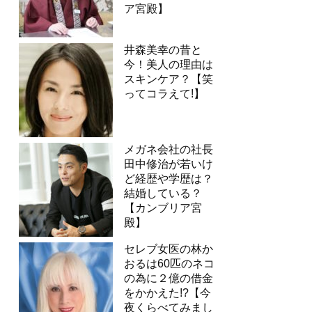
ア宮殿】
井森美幸の昔と
今！美人の理由は
スキンケア？【笑
ってコラえて!】
メガネ会社の社長
田中修治が若いけ
ど経歴や学歴は？
結婚している？
【カンブリア宮
殿】
セレブ女医の林か
おるは60匹のネコ
の為に２億の借金
をかかえた!?【今
夜くらべてみまし