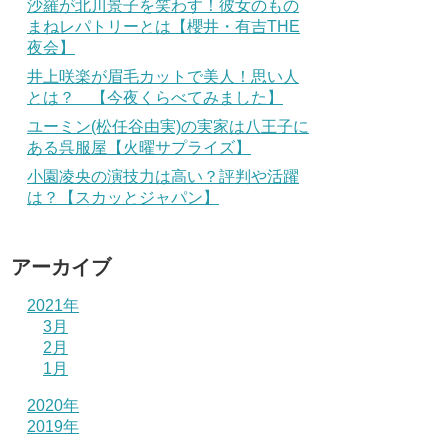
沙羅が北川景子を笑わす！彼女のもの
まねレパトリーとは【櫻井・有吉THE
夜会】
井上咲楽が眉毛カットで美人！思い人
とは？ 【今夜くらべてみました】
ユーミン(松任谷由実)の実家は八王子に
ある呉服屋【火曜サプライズ】
小園凌央の演技力は高い？評判や活躍
は？【スカッとジャパン】
アーカイブ
2021年
3月
2月
1月
2020年
2019年