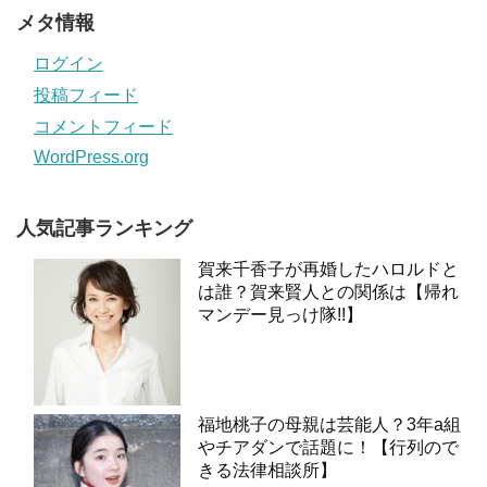
メタ情報
ログイン
投稿フィード
コメントフィード
WordPress.org
人気記事ランキング
賀来千香子が再婚したハロルドと
は誰？賀来賢人との関係は【帰れ
マンデー見っけ隊!!】
福地桃子の母親は芸能人？3年a組
やチアダンで話題に！【行列ので
きる法律相談所】