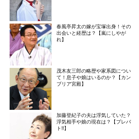
春風亭昇太の嫁が宝塚出身！その
出会いと経歴は？【嵐にしやが
れ】
茂木友三郎の略歴や家系図につい
て！息子や娘はいるのか？【カン
ブリア宮殿】
加藤登紀子の夫は浮気していた？
浮気相手や娘の現在は？【プレバ
ト!!】