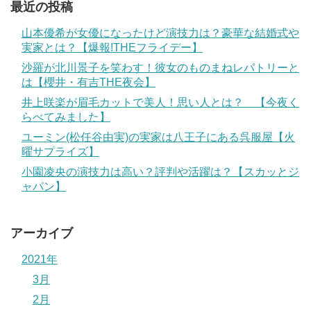
最近の投稿
山本優希が女優になったけど演技力は？豪華な結婚式や
実家とは？【爆報!THEフライデー】
沙羅が北川景子を笑わす！彼女のものまねレパトリーと
は【櫻井・有吉THE夜会】
井上咲楽が眉毛カットで美人！思い人とは？ 【今夜く
らべてみました】
ユーミン(松任谷由実)の実家は八王子にある呉服屋【火
曜サプライズ】
小園凌央の演技力は高い？評判や活躍は？【スカッとジ
ャパン】
アーカイブ
2021年
3月
2月