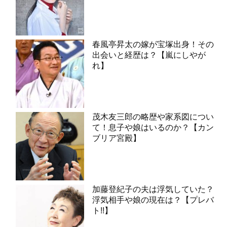
春風亭昇太の嫁が宝塚出身！その
出会いと経歴は？【嵐にしやが
れ】
茂木友三郎の略歴や家系図につい
て！息子や娘はいるのか？【カン
ブリア宮殿】
加藤登紀子の夫は浮気していた？
浮気相手や娘の現在は？【プレバ
ト!!】