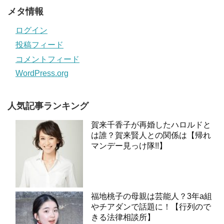
メタ情報
ログイン
投稿フィード
コメントフィード
WordPress.org
人気記事ランキング
賀来千香子が再婚したハロルドと
は誰？賀来賢人との関係は【帰れ
マンデー見っけ隊!!】
福地桃子の母親は芸能人？3年a組
やチアダンで話題に！【行列ので
きる法律相談所】