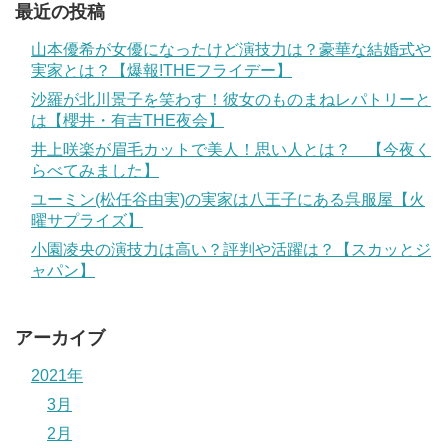
最近の投稿
山本優希が女優になったけど演技力は？豪華な結婚式や
実家とは？【爆報!THEフライデー】
沙羅が北川景子を笑わす！彼女のものまねレパトリーと
は【櫻井・有吉THE夜会】
井上咲楽が眉毛カットで美人！思い人とは？ 【今夜く
らべてみました】
ユーミン(松任谷由実)の実家は八王子にある呉服屋【火
曜サプライズ】
小園凌央の演技力は高い？評判や活躍は？【スカッとジ
ャパン】
アーカイブ
2021年
3月
2月