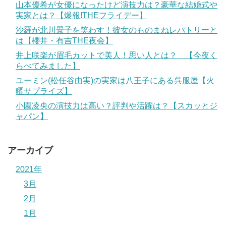
山本優希が女優になったけど演技力は？豪華な結婚式や
実家とは？【爆報!THEフライデー】
沙羅が北川景子を笑わす！彼女のものまねレパトリーと
は【櫻井・有吉THE夜会】
井上咲楽が眉毛カットで美人！思い人とは？ 【今夜く
らべてみました】
ユーミン(松任谷由実)の実家は八王子にある呉服屋【火
曜サプライズ】
小園凌央の演技力は高い？評判や活躍は？【スカッとジ
ャパン】
アーカイブ
2021年
3月
2月
1月