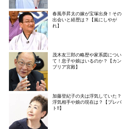
春風亭昇太の嫁が宝塚出身！その
出会いと経歴は？【嵐にしやが
れ】
茂木友三郎の略歴や家系図につい
て！息子や娘はいるのか？【カン
ブリア宮殿】
加藤登紀子の夫は浮気していた？
浮気相手や娘の現在は？【プレバ
ト!!】