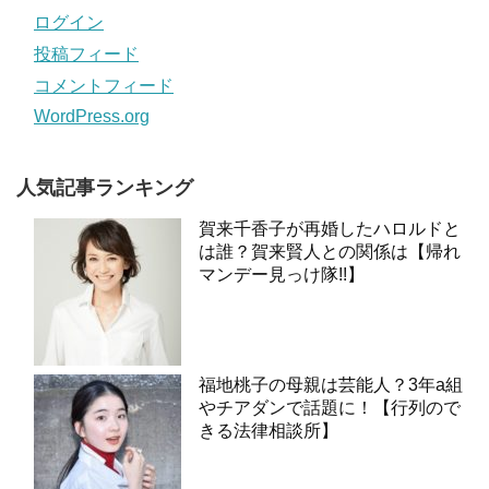
ログイン
投稿フィード
コメントフィード
WordPress.org
人気記事ランキング
賀来千香子が再婚したハロルドと
は誰？賀来賢人との関係は【帰れ
マンデー見っけ隊!!】
福地桃子の母親は芸能人？3年a組
やチアダンで話題に！【行列ので
きる法律相談所】