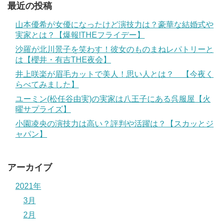
最近の投稿
山本優希が女優になったけど演技力は？豪華な結婚式や
実家とは？【爆報!THEフライデー】
沙羅が北川景子を笑わす！彼女のものまねレパトリーと
は【櫻井・有吉THE夜会】
井上咲楽が眉毛カットで美人！思い人とは？ 【今夜く
らべてみました】
ユーミン(松任谷由実)の実家は八王子にある呉服屋【火
曜サプライズ】
小園凌央の演技力は高い？評判や活躍は？【スカッとジ
ャパン】
アーカイブ
2021年
3月
2月