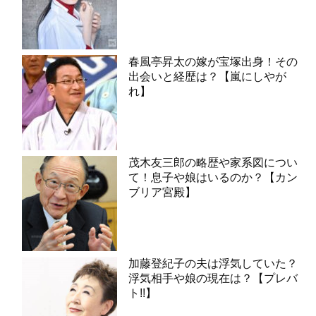
春風亭昇太の嫁が宝塚出身！その
出会いと経歴は？【嵐にしやが
れ】
茂木友三郎の略歴や家系図につい
て！息子や娘はいるのか？【カン
ブリア宮殿】
加藤登紀子の夫は浮気していた？
浮気相手や娘の現在は？【プレバ
ト!!】