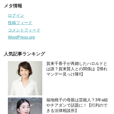
メタ情報
ログイン
投稿フィード
コメントフィード
WordPress.org
人気記事ランキング
賀来千香子が再婚したハロルドと
は誰？賀来賢人との関係は【帰れ
マンデー見っけ隊!!】
福地桃子の母親は芸能人？3年a組
やチアダンで話題に！【行列ので
きる法律相談所】