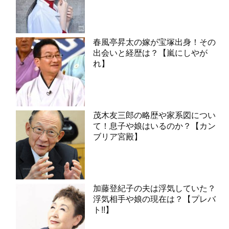
春風亭昇太の嫁が宝塚出身！その
出会いと経歴は？【嵐にしやが
れ】
茂木友三郎の略歴や家系図につい
て！息子や娘はいるのか？【カン
ブリア宮殿】
加藤登紀子の夫は浮気していた？
浮気相手や娘の現在は？【プレバ
ト!!】