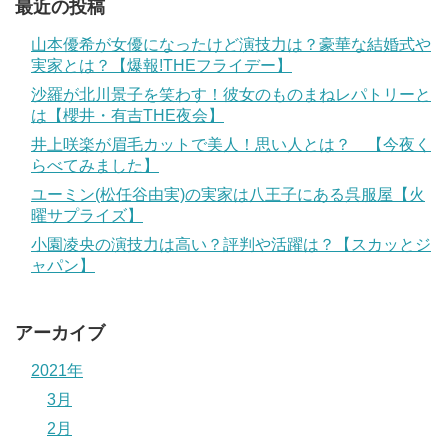
最近の投稿
山本優希が女優になったけど演技力は？豪華な結婚式や
実家とは？【爆報!THEフライデー】
沙羅が北川景子を笑わす！彼女のものまねレパトリーと
は【櫻井・有吉THE夜会】
井上咲楽が眉毛カットで美人！思い人とは？ 【今夜く
らべてみました】
ユーミン(松任谷由実)の実家は八王子にある呉服屋【火
曜サプライズ】
小園凌央の演技力は高い？評判や活躍は？【スカッとジ
ャパン】
アーカイブ
2021年
3月
2月