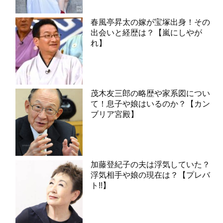
春風亭昇太の嫁が宝塚出身！その
出会いと経歴は？【嵐にしやが
れ】
茂木友三郎の略歴や家系図につい
て！息子や娘はいるのか？【カン
ブリア宮殿】
加藤登紀子の夫は浮気していた？
浮気相手や娘の現在は？【プレバ
ト!!】