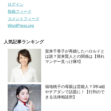
ログイン
投稿フィード
コメントフィード
WordPress.org
人気記事ランキング
賀来千香子が再婚したハロルドと
は誰？賀来賢人との関係は【帰れ
マンデー見っけ隊!!】
福地桃子の母親は芸能人？3年a組
やチアダンで話題に！【行列ので
きる法律相談所】