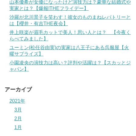
山本優希が女優になったけど演技力は？豪華な結婚式や
実家とは？【爆報!THEフライデー】
沙羅が北川景子を笑わす！彼女のものまねレパトリーと
は【櫻井・有吉THE夜会】
井上咲楽が眉毛カットで美人！思い人とは？ 【今夜く
らべてみました】
ユーミン(松任谷由実)の実家は八王子にある呉服屋【火
曜サプライズ】
小園凌央の演技力は高い？評判や活躍は？【スカッとジ
ャパン】
アーカイブ
2021年
3月
2月
1月