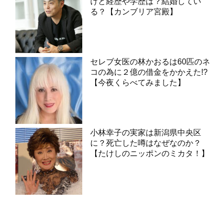
けど経歴や学歴は？結婚してい
る？【カンブリア宮殿】
セレブ女医の林かおるは60匹のネ
コの為に２億の借金をかかえた!?
【今夜くらべてみました】
小林幸子の実家は新潟県中央区
に？死亡した噂はなぜなのか？
【たけしのニッポンのミカタ！】