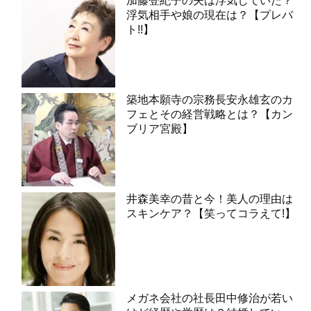
加藤登紀子の夫は浮気していた？
浮気相手や娘の現在は？【プレバ
ト!!】
築地本願寺の宗務長安永雄玄のカ
フェとその経営戦略とは？【カン
ブリア宮殿】
井森美幸の昔と今！美人の理由は
スキンケア？【笑ってコラえて!】
メガネ会社の社長田中修治が若い