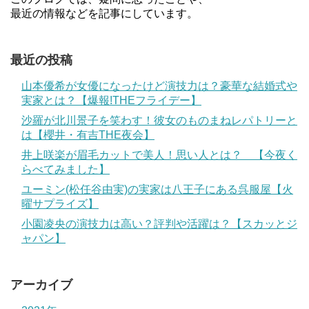
最近の情報などを記事にしています。
最近の投稿
山本優希が女優になったけど演技力は？豪華な結婚式や
実家とは？【爆報!THEフライデー】
沙羅が北川景子を笑わす！彼女のものまねレパトリーと
は【櫻井・有吉THE夜会】
井上咲楽が眉毛カットで美人！思い人とは？ 【今夜く
らべてみました】
ユーミン(松任谷由実)の実家は八王子にある呉服屋【火
曜サプライズ】
小園凌央の演技力は高い？評判や活躍は？【スカッとジ
ャパン】
アーカイブ