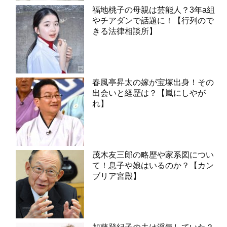
福地桃子の母親は芸能人？3年a組
やチアダンで話題に！【行列ので
きる法律相談所】
春風亭昇太の嫁が宝塚出身！その
出会いと経歴は？【嵐にしやが
れ】
茂木友三郎の略歴や家系図につい
て！息子や娘はいるのか？【カン
ブリア宮殿】