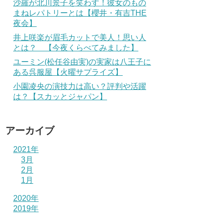
沙羅が北川景子を笑わす！彼女のもの
まねレパトリーとは【櫻井・有吉THE
夜会】
井上咲楽が眉毛カットで美人！思い人
とは？ 【今夜くらべてみました】
ユーミン(松任谷由実)の実家は八王子に
ある呉服屋【火曜サプライズ】
小園凌央の演技力は高い？評判や活躍
は？【スカッとジャパン】
アーカイブ
2021年
3月
2月
1月
2020年
2019年