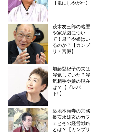
【嵐にしやがれ】
茂木友三郎の略歴
や家系図につい
て！息子や娘はい
るのか？【カンブ
リア宮殿】
加藤登紀子の夫は
浮気していた？浮
気相手や娘の現在
は？【プレバ
ト!!】
築地本願寺の宗務
長安永雄玄のカフ
ェとその経営戦略
とは？【カンブリ