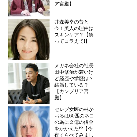
ア宮殿】
井森美幸の昔と
今！美人の理由は
スキンケア？【笑
ってコラえて!】
メガネ会社の社長
田中修治が若いけ
ど経歴や学歴は？
結婚している？
【カンブリア宮
殿】
セレブ女医の林か
おるは60匹のネコ
の為に２億の借金
をかかえた!?【今
夜くらべてみまし