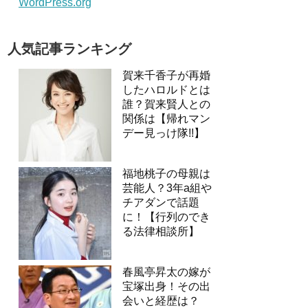
WordPress.org
人気記事ランキング
賀来千香子が再婚
したハロルドとは
誰？賀来賢人との
関係は【帰れマン
デー見っけ隊!!】
福地桃子の母親は
芸能人？3年a組や
チアダンで話題
に！【行列のでき
る法律相談所】
春風亭昇太の嫁が
宝塚出身！その出
会いと経歴は？