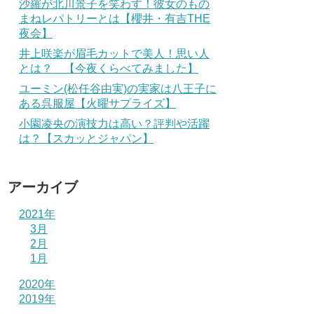
沙羅が北川景子を笑わす！彼女のもの
まねレパトリーとは【櫻井・有吉THE
夜会】
井上咲楽が眉毛カットで美人！思い人
とは？ 【今夜くらべてみました】
ユーミン(松任谷由実)の実家は八王子に
ある呉服屋【火曜サプライズ】
小園凌央の演技力は高い？評判や活躍
は？【スカッとジャパン】
アーカイブ
2021年
3月
2月
1月
2020年
2019年