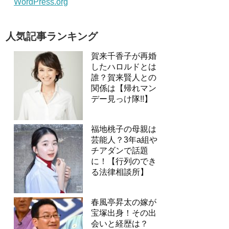
WordPress.org
人気記事ランキング
賀来千香子が再婚
したハロルドとは
誰？賀来賢人との
関係は【帰れマン
デー見っけ隊!!】
福地桃子の母親は
芸能人？3年a組や
チアダンで話題
に！【行列のでき
る法律相談所】
春風亭昇太の嫁が
宝塚出身！その出
会いと経歴は？