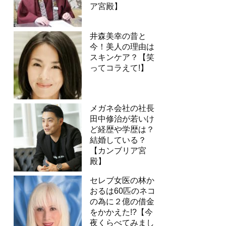
ア宮殿】
井森美幸の昔と
今！美人の理由は
スキンケア？【笑
ってコラえて!】
メガネ会社の社長
田中修治が若いけ
ど経歴や学歴は？
結婚している？
【カンブリア宮
殿】
セレブ女医の林か
おるは60匹のネコ
の為に２億の借金
をかかえた!?【今
夜くらべてみまし