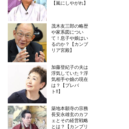
【嵐にしやがれ】
茂木友三郎の略歴
や家系図につい
て！息子や娘はい
るのか？【カンブ
リア宮殿】
加藤登紀子の夫は
浮気していた？浮
気相手や娘の現在
は？【プレバ
ト!!】
築地本願寺の宗務
長安永雄玄のカフ
ェとその経営戦略
とは？【カンブリ