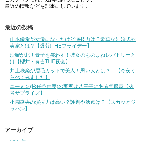
最近の情報などを記事にしています。
最近の投稿
山本優希が女優になったけど演技力は？豪華な結婚式や
実家とは？【爆報!THEフライデー】
沙羅が北川景子を笑わす！彼女のものまねレパトリーと
は【櫻井・有吉THE夜会】
井上咲楽が眉毛カットで美人！思い人とは？ 【今夜く
らべてみました】
ユーミン(松任谷由実)の実家は八王子にある呉服屋【火
曜サプライズ】
小園凌央の演技力は高い？評判や活躍は？【スカッとジ
ャパン】
アーカイブ