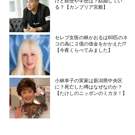
けど経歴や学歴は？結婚してい
る？【カンブリア宮殿】
セレブ女医の林かおるは60匹のネ
コの為に２億の借金をかかえた!?
【今夜くらべてみました】
小林幸子の実家は新潟県中央区
に？死亡した噂はなぜなのか？
【たけしのニッポンのミカタ！】