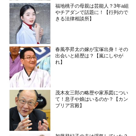
福地桃子の母親は芸能人？3年a組
やチアダンで話題に！【行列ので
きる法律相談所】
春風亭昇太の嫁が宝塚出身！その
出会いと経歴は？【嵐にしやが
れ】
茂木友三郎の略歴や家系図につい
て！息子や娘はいるのか？【カン
ブリア宮殿】