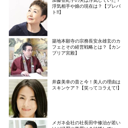
加藤登紀子の夫は浮気していた？
浮気相手や娘の現在は？【プレバ
ト!!】
築地本願寺の宗務長安永雄玄のカ
フェとその経営戦略とは？【カン
ブリア宮殿】
井森美幸の昔と今！美人の理由は
スキンケア？【笑ってコラえて!】
メガネ会社の社長田中修治が若い