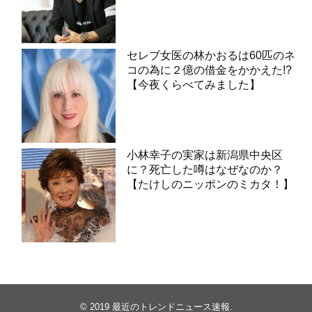
セレブ女医の林かおるは60匹のネ
コの為に２億の借金をかかえた!?
【今夜くらべてみました】
小林幸子の実家は新潟県中央区
に？死亡した噂はなぜなのか？
【たけしのニッポンのミカタ！】
© 2019
最近のトレンドニュース速報
.