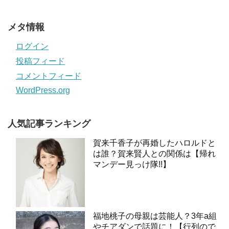
メタ情報
ログイン
投稿フィード
コメントフィード
WordPress.org
人気記事ランキング
賀来千香子が再婚したハロルドと
は誰？賀来賢人との関係は【帰れ
マンデー見っけ隊!!】
福地桃子の母親は芸能人？3年a組
やチアダンで話題に！【行列ので