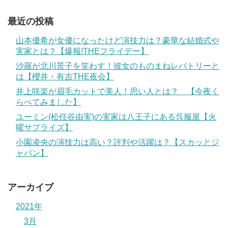
最近の投稿
山本優希が女優になったけど演技力は？豪華な結婚式や
実家とは？【爆報!THEフライデー】
沙羅が北川景子を笑わす！彼女のものまねレパトリーと
は【櫻井・有吉THE夜会】
井上咲楽が眉毛カットで美人！思い人とは？ 【今夜く
らべてみました】
ユーミン(松任谷由実)の実家は八王子にある呉服屋【火
曜サプライズ】
小園凌央の演技力は高い？評判や活躍は？【スカッとジ
ャパン】
アーカイブ
2021年
3月