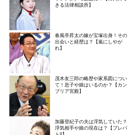
きる法律相談所】
春風亭昇太の嫁が宝塚出身！その
出会いと経歴は？【嵐にしやが
れ】
茂木友三郎の略歴や家系図につい
て！息子や娘はいるのか？【カン
ブリア宮殿】
加藤登紀子の夫は浮気していた？
浮気相手や娘の現在は？【プレバ
ト!!】