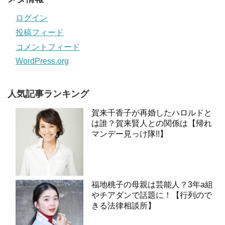
ログイン
投稿フィード
コメントフィード
WordPress.org
人気記事ランキング
賀来千香子が再婚したハロルドと
は誰？賀来賢人との関係は【帰れ
マンデー見っけ隊!!】
福地桃子の母親は芸能人？3年a組
やチアダンで話題に！【行列ので
きる法律相談所】