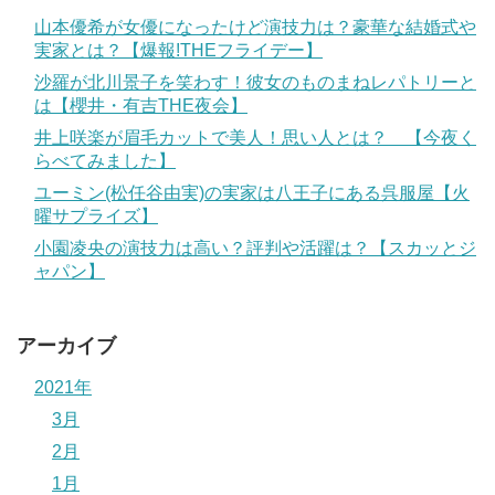
山本優希が女優になったけど演技力は？豪華な結婚式や
実家とは？【爆報!THEフライデー】
沙羅が北川景子を笑わす！彼女のものまねレパトリーと
は【櫻井・有吉THE夜会】
井上咲楽が眉毛カットで美人！思い人とは？ 【今夜く
らべてみました】
ユーミン(松任谷由実)の実家は八王子にある呉服屋【火
曜サプライズ】
小園凌央の演技力は高い？評判や活躍は？【スカッとジ
ャパン】
アーカイブ
2021年
3月
2月
1月