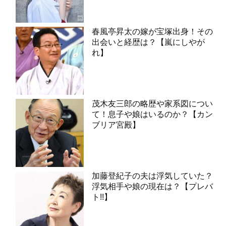
春風亭昇太の嫁が宝塚出身！その
出会いと経歴は？【嵐にしやが
れ】
茂木友三郎の略歴や家系図につい
て！息子や娘はいるのか？【カン
ブリア宮殿】
加藤登紀子の夫は浮気していた？
浮気相手や娘の現在は？【プレバ
ト!!】