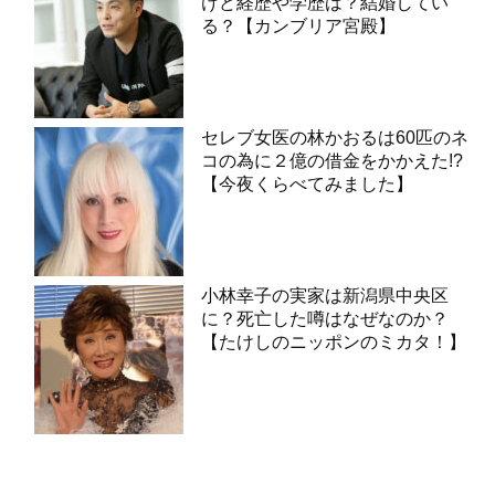
けど経歴や学歴は？結婚してい
る？【カンブリア宮殿】
セレブ女医の林かおるは60匹のネ
コの為に２億の借金をかかえた!?
【今夜くらべてみました】
小林幸子の実家は新潟県中央区
に？死亡した噂はなぜなのか？
【たけしのニッポンのミカタ！】