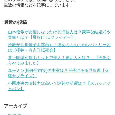
最近の情報などを記事にしています。
最近の投稿
山本優希が女優になったけど演技力は？豪華な結婚式や
実家とは？【爆報!THEフライデー】
沙羅が北川景子を笑わす！彼女のものまねレパトリーと
は【櫻井・有吉THE夜会】
井上咲楽が眉毛カットで美人！思い人とは？ 【今夜く
らべてみました】
ユーミン(松任谷由実)の実家は八王子にある呉服屋【火
曜サプライズ】
小園凌央の演技力は高い？評判や活躍は？【スカッとジ
ャパン】
アーカイブ