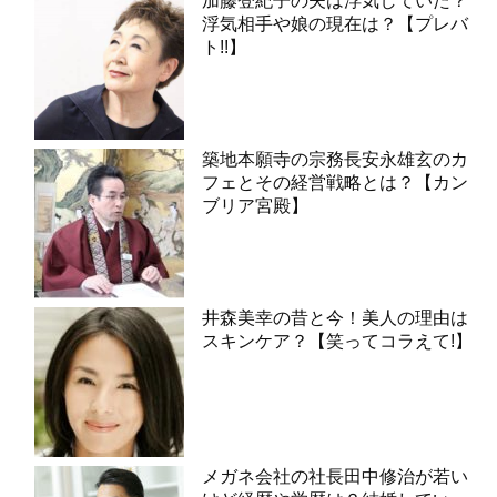
加藤登紀子の夫は浮気していた？
浮気相手や娘の現在は？【プレバ
ト!!】
築地本願寺の宗務長安永雄玄のカ
フェとその経営戦略とは？【カン
ブリア宮殿】
井森美幸の昔と今！美人の理由は
スキンケア？【笑ってコラえて!】
メガネ会社の社長田中修治が若い