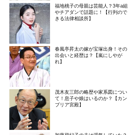
福地桃子の母親は芸能人？3年a組
やチアダンで話題に！【行列ので
きる法律相談所】
春風亭昇太の嫁が宝塚出身！その
出会いと経歴は？【嵐にしやが
れ】
茂木友三郎の略歴や家系図につい
て！息子や娘はいるのか？【カン
ブリア宮殿】