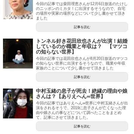
今回の記事では柴田理恵さんが12月6日放送のたけし
のニッポンのミカタ！に出演するそうなので、自宅
の場所や実家の場所などについて少し書かせて頂き
ました
記事を読む
トンネル好き花田欣也さんが出演！結婚
しているのか職業と年収は？ 【マツコ
の知らない世界】
今回の記事では花田欣也さんが8月20日放送のマツコ
の知らない世界に出演するそうなので、職業や年収
家族のことについて少し書かせて頂きました
記事を読む
中村玉緒の息子が死去！絶縁の理由や娘
さんは？【ありえへん∞世界】
今回の記事ではありえへん∞世界に中村玉緒さんが出
演をされるそうで、2019に息子さんが亡くなった理
由や娘さんの事などについて調べたことをまとめ
て、記事にさせて頂きました。
記事を読む