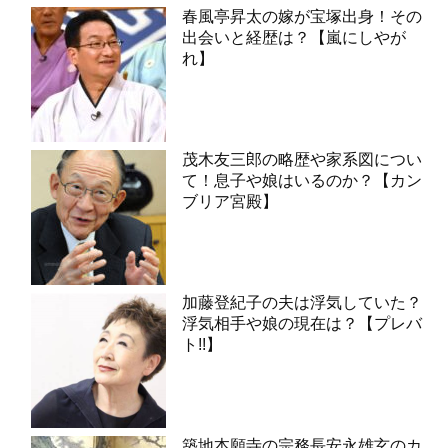
春風亭昇太の嫁が宝塚出身！その
出会いと経歴は？【嵐にしやが
れ】
茂木友三郎の略歴や家系図につい
て！息子や娘はいるのか？【カン
ブリア宮殿】
加藤登紀子の夫は浮気していた？
浮気相手や娘の現在は？【プレバ
ト!!】
築地本願寺の宗務長安永雄玄のカ