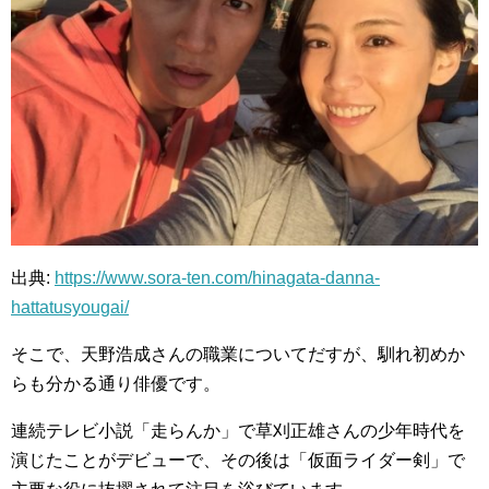
出典:
https://www.sora-ten.com/hinagata-danna-
hattatusyougai/
そこで、天野浩成さんの職業についてだすが、馴れ初めか
らも分かる通り俳優です。
連続テレビ小説「走らんか」で草刈正雄さんの少年時代を
演じたことがデビューで、その後は「仮面ライダー剣」で