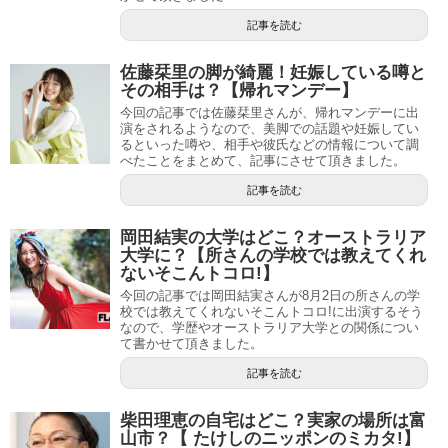
記事を読む
佐藤栞里の脚が綺麗！妊娠している噂と
その相手は？【帰れマンデー】
今回の記事では佐藤栞里さんが、帰れマンデーに出
演をされるようなので、美脚での話題や妊娠してい
るといった噂や、相手や彼氏などの情報について調
べたことをまとめて、記事にさせて頂きました。
記事を読む
岡田結実の大学はどこ？オーストラリア
大学に？【所さんの学校では教えてくれ
ないそこんトコロ!】
今回の記事では岡田結実さんが8月2日の所さんの学
校では教えてくれないそこんトコロ!に出演するそう
なので、学歴やオーストラリア大学との関係につい
て書かせて頂きました。
記事を読む
柴田理恵の自宅はどこ？実家の場所は富
山市？【 たけしのニッポンのミカタ!】