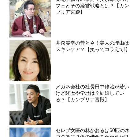
フェとその経営戦略とは？【カン
ブリア宮殿】
井森美幸の昔と今！美人の理由は
スキンケア？【笑ってコラえて!】
メガネ会社の社長田中修治が若い
けど経歴や学歴は？結婚してい
る？【カンブリア宮殿】
セレブ女医の林かおるは60匹のネ
コの為に２億の借金をかかえた!?