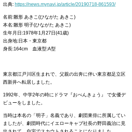
出典:
https://news.mynavi.jp/article/20190718-861593/
名前:雛形 あきこ(ひながた あきこ)
本名:雛形 明子(ひながた あきこ)
生年月日:1978年1月27日(41歳)
出身地:日本・東京都
身長:164cm 血液型:A型
東京都江戸川区生まれで、父親の出奔に伴い東京都足立区
西新井へ転居しました。
1992年、中学2年の時にドラマ『おべんきょう』 で女優デ
ビューをしました。
当時は本名の「明子」名義であり、劇団東俳に所属してい
ましたが、劇団時代にイエローキャブ社長の野田義治に見
出されて、自宅でスカウトされることになりました。