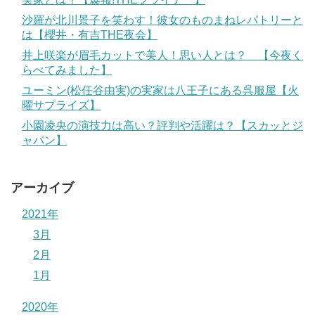
沙羅が北川景子を笑わす！彼女のものまねレパトリーと
は【櫻井・有吉THE夜会】
井上咲楽が眉毛カットで美人！思い人とは？ 【今夜く
らべてみました】
ユーミン(松任谷由実)の実家は八王子にある呉服屋【火
曜サプライズ】
小園凌央の演技力は高い？評判や活躍は？【スカッとジ
ャパン】
アーカイブ
2021年
3月
2月
1月
2020年