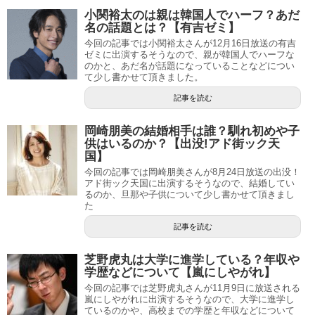
小関裕太のは親は韓国人でハーフ？あだ
名の話題とは？【有吉ゼミ】
今回の記事では小関裕太さんが12月16日放送の有吉
ゼミに出演するそうなので、親が韓国人でハーフな
のかと、あだ名が話題になっていることなどについ
て少し書かせて頂きました。
記事を読む
岡崎朋美の結婚相手は誰？馴れ初めや子
供はいるのか？【出没!アド街ック天
国】
今回の記事では岡崎朋美さんが8月24日放送の出没！
アド街ック天国に出演するそうなので、結婚してい
るのか、旦那や子供について少し書かせて頂きまし
た
記事を読む
芝野虎丸は大学に進学している？年収や
学歴などについて【嵐にしやがれ】
今回の記事では芝野虎丸さんが11月9日に放送される
嵐にしやがれに出演するそうなので、大学に進学し
ているのかや、高校までの学歴と年収などについて