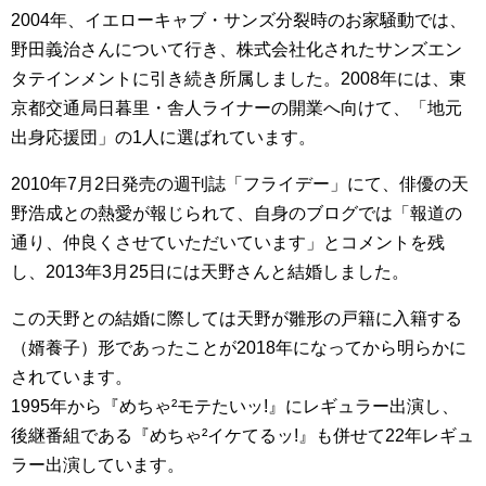
2004年、イエローキャブ・サンズ分裂時のお家騒動では、
野田義治さんについて行き、株式会社化されたサンズエン
タテインメントに引き続き所属しました。2008年には、東
京都交通局日暮里・舎人ライナーの開業へ向けて、「地元
出身応援団」の1人に選ばれています。
2010年7月2日発売の週刊誌「フライデー」にて、俳優の天
野浩成との熱愛が報じられて、自身のブログでは「報道の
通り、仲良くさせていただいています」とコメントを残
し、2013年3月25日には天野さんと結婚しました。
この天野との結婚に際しては天野が雛形の戸籍に入籍する
（婿養子）形であったことが2018年になってから明らかに
されています。
1995年から『めちゃ²モテたいッ!』にレギュラー出演し、
後継番組である『めちゃ²イケてるッ!』も併せて22年レギュ
ラー出演しています。