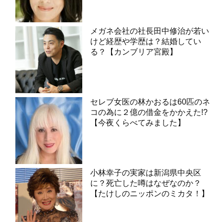
メガネ会社の社長田中修治が若い
けど経歴や学歴は？結婚してい
る？【カンブリア宮殿】
セレブ女医の林かおるは60匹のネ
コの為に２億の借金をかかえた!?
【今夜くらべてみました】
小林幸子の実家は新潟県中央区
に？死亡した噂はなぜなのか？
【たけしのニッポンのミカタ！】