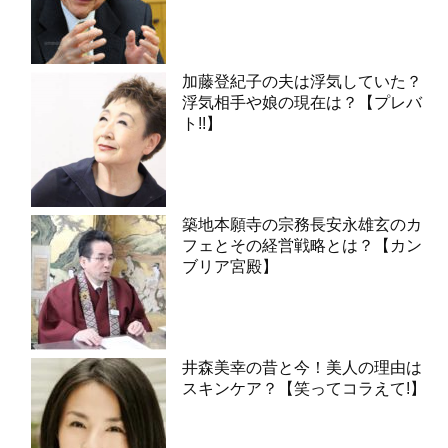
加藤登紀子の夫は浮気していた？
浮気相手や娘の現在は？【プレバ
ト!!】
築地本願寺の宗務長安永雄玄のカ
フェとその経営戦略とは？【カン
ブリア宮殿】
井森美幸の昔と今！美人の理由は
スキンケア？【笑ってコラえて!】