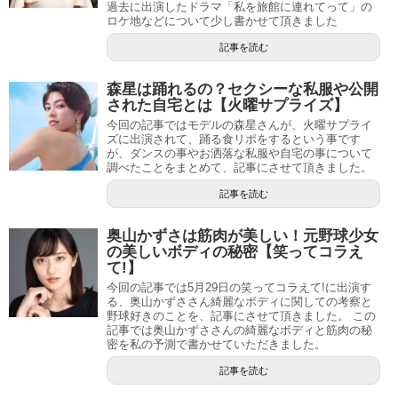
過去に出演したドラマ「私を旅館に連れてって」の
ロケ地などについて少し書かせて頂きました
記事を読む
森星は踊れるの？セクシーな私服や公開
された自宅とは【火曜サプライズ】
今回の記事ではモデルの森星さんが、火曜サプライ
ズに出演されて、踊る食リポをするという事です
が、ダンスの事やお洒落な私服や自宅の事について
調べたことをまとめて、記事にさせて頂きました。
記事を読む
奥山かずさは筋肉が美しい！元野球少女
の美しいボディの秘密【笑ってコラえ
て!】
今回の記事では5月29日の笑ってコラえて!に出演す
る、奥山かずささん綺麗なボディに関しての考察と
野球好きのことを、記事にさせて頂きました。 この
記事では奥山かずささんの綺麗なボディと筋肉の秘
密を私の予測で書かせていただきました。
記事を読む