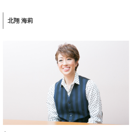
北翔 海莉