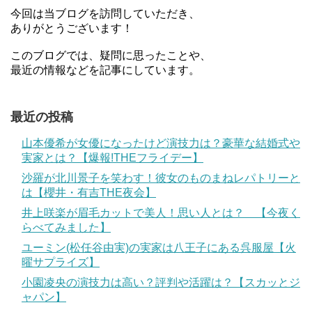
今回は当ブログを訪問していただき、
ありがとうございます！
このブログでは、疑問に思ったことや、
最近の情報などを記事にしています。
最近の投稿
山本優希が女優になったけど演技力は？豪華な結婚式や
実家とは？【爆報!THEフライデー】
沙羅が北川景子を笑わす！彼女のものまねレパトリーと
は【櫻井・有吉THE夜会】
井上咲楽が眉毛カットで美人！思い人とは？ 【今夜く
らべてみました】
ユーミン(松任谷由実)の実家は八王子にある呉服屋【火
曜サプライズ】
小園凌央の演技力は高い？評判や活躍は？【スカッとジ
ャパン】