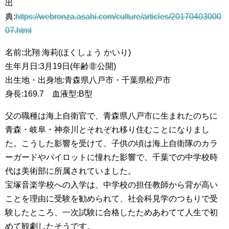
出
典:
https://webronza.asahi.com/culture/articles/20170403000
07.html
名前:北翔 海莉(ほくしょう かいり)
生年月日:3月19日(年齢非公開)
出生地・出身地:青森県八戸市・千葉県松戸市
身長:169.7 血液型:B型
父の職種は海上自衛官で、青森県八戸市に生まれたのちに
青森・岐阜・神奈川とそれぞれ移り住むことになりまし
た。こうした影響を受けて、子供の頃は海上自衛隊のカラ
ーガードやパイロットに憧れた影響で、千葉での中学校時
代は美術部に所属されていました。
宝塚音楽学校への入学は、中学校の担任教師から背が高い
ことを理由に受験を勧められて、社会科見学のつもりで受
験したところ、一次試験に合格したためあわてて人生で初
めて観劇したそうです。