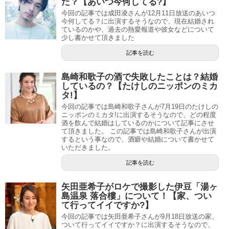
た？【あいつ今何してる?】
今回の記事では成田凌さんが12月11日放送のあいつ
今何してる？に出演するそうなので、現在結婚され
ているのかや、過去の熱愛報道や彼女などについて
少し書かせて頂きました
記事を読む
島崎和歌子の酒で失敗したことは？結婚
しているの？【たけしのニッポンのミカ
タ!】
今回の記事では島崎和歌子さんが7月19日のたけしの
ニッポンのミカタ!に出演するそうなので、どの程度
酒を飲んで結婚はしているのかについて記事にさせ
て頂きました。 この記事では島崎和歌子さんが出演
するという事なので、酒癖や結婚について書かせて
いただきました。
記事を読む
矢田亜希子がロケで撮影した伊豆「湯ヶ
島温泉 落合樓」について！【家、つい
て行ってイイですか?】
今回の記事では矢田亜希子さんが9月18日放送の家、
ついて行ってイイですか？に出演するそうなので、