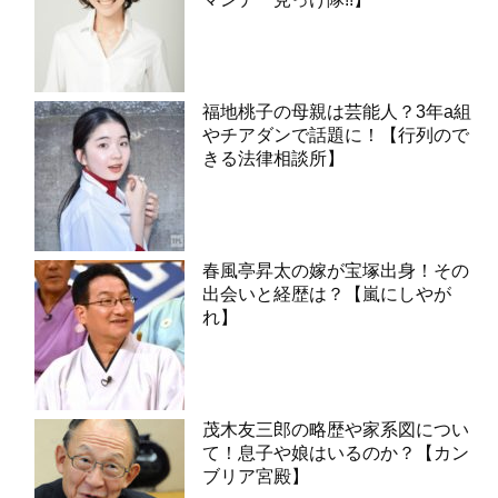
福地桃子の母親は芸能人？3年a組
やチアダンで話題に！【行列ので
きる法律相談所】
春風亭昇太の嫁が宝塚出身！その
出会いと経歴は？【嵐にしやが
れ】
茂木友三郎の略歴や家系図につい
て！息子や娘はいるのか？【カン
ブリア宮殿】