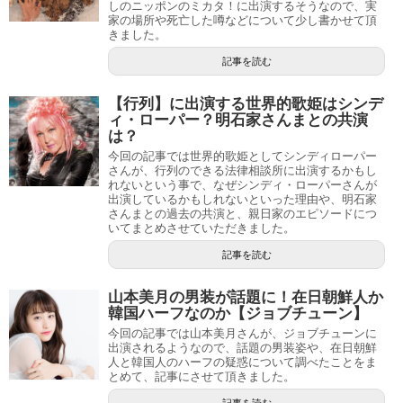
しのニッポンのミカタ！に出演するそうなので、実
家の場所や死亡した噂などについて少し書かせて頂
きました。
記事を読む
【行列】に出演する世界的歌姫はシンデ
ィ・ローパー？明石家さんまとの共演
は？
今回の記事では世界的歌姫としてシンディローパー
さんが、行列のできる法律相談所に出演するかもし
れないという事で、なぜシンディ・ローパーさんが
出演しているかもしれないといった理由や、明石家
さんまとの過去の共演と、親日家のエピソードにつ
いてまとめさせていただきました。
記事を読む
山本美月の男装が話題に！在日朝鮮人か
韓国ハーフなのか【ジョブチューン】
今回の記事では山本美月さんが、ジョブチューンに
出演されるようなので、話題の男装姿や、在日朝鮮
人と韓国人のハーフの疑惑について調べたことをま
とめて、記事にさせて頂きました。