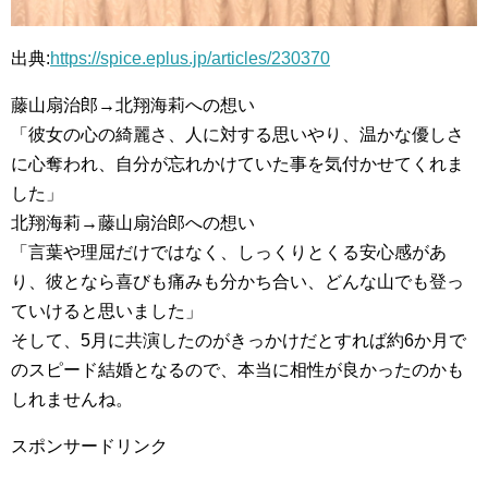
出典:
https://spice.eplus.jp/articles/230370
藤山扇治郎→北翔海莉への想い
「彼女の心の綺麗さ、人に対する思いやり、温かな優しさ
に心奪われ、自分が忘れかけていた事を気付かせてくれま
した」
北翔海莉→藤山扇治郎への想い
「言葉や理屈だけではなく、しっくりとくる安心感があ
り、彼となら喜びも痛みも分かち合い、どんな山でも登っ
ていけると思いました」
そして、5月に共演したのがきっかけだとすれば約6か月で
のスピード結婚となるので、本当に相性が良かったのかも
しれませんね。
スポンサードリンク