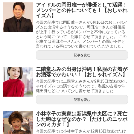
アイドルの岡田准一が俳優として活躍！
メンバーとの仲についても！【おしゃれ
イズム】
今回の記事では岡田准一さんが6月16日のおしゃれイ
ズムに出演するそうなので、岡田准一さんが俳優業
が上手く行っているがメンバーと不仲になっている
という噂について、記事にさせて頂きました。 この
記事では岡田准一さんが、メンバーとの間が不仲と
言われている事について書かせていただきました。
記事を読む
二階堂ふみの出身は沖縄！私服の古着が
お洒落でかわいい！【おしゃれイズム】
今回の記事では二階堂ふみさんが9月15日放送のおし
ゃれイズムに出演するそうなので、私服の古着や沖
縄出身などについて少し書かせて頂きました
記事を読む
小林幸子の実家は新潟県中央区に？死亡
した噂はなぜなのか？【たけしのニッポ
ンのミカタ！】
今回の記事では小林幸子さんが12月13日放送のたけ