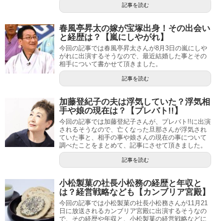
記事を読む
春風亭昇太の嫁が宝塚出身！その出会い
と経歴は？【嵐にしやがれ】
今回の記事では春風亭昇太さんが8月3日の嵐にしや
がれに出演するそうなので、最近結婚した事とその
相手について書かせて頂きました。
記事を読む
加藤登紀子の夫は浮気していた？浮気相
手や娘の現在は？【プレバト!!】
今回の記事では加藤登紀子さんが、プレバト!!に出演
されるそうなので、亡くなった旦那さんが浮気され
ていた事と、相手の事や娘さんの現在の事について
調べたことをまとめて、記事にさせて頂きました。
記事を読む
小松製菓の社長小松務の経歴と年収と
は？経営戦略なども【カンブリア宮殿】
今回の記事では小松製菓の社長小松務さんが11月21
日に放送されるカンブリア宮殿に出演するそうなの
で、その経歴や年収と、小松製菓の経営戦略などに