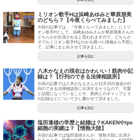
ミリオン歌手Hは浜崎あゆみと華原朋美
のどちら？【今夜くらべてみました】
今回の記事では、『今夜くらべてみました』にミリ
オン歌手Hとして、浜崎あゆみさんか華原朋美さんの
どちらかが出演されると思われますので、どちらが
ダブルミリオン歌手Hなのかを調べた情報から予想し
て、記事にまとめさせて頂きました。
記事を読む
八木かなえの現在はかわいい！筋肉や記
録は？【行列のできる法律相談所】
今回の記事では八木かなえさんが12月15日放送の行
列のできる法律相談所に出演するそうなので、可愛
と話題になっていることや、筋肉とのギャップとそ
の記録などについて少し書かせて頂きました。
記事を読む
塩田達雄の学歴と結婚は？KAKENやips
細胞の実績は？【情熱大陸】
今回の記事では塩田達雄さんが、情熱大陸に出演さ