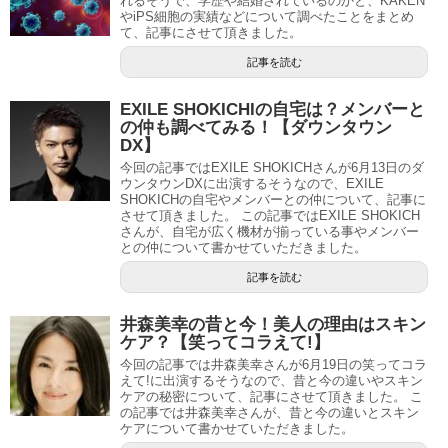
れるそうで、学歴や結婚されているのかと、KAKEN
やiPS細胞の実績などについて調べたことをまとめ
て、記事にさせて頂きました。
記事を読む
EXILE SHOKICHIの自宅は？メンバーと
の仲も調べてみる！【ダウンタウン
DX】
今回の記事ではEXILE SHOKICHさんが6月13日のダ
ウンタウンDXに出演するそうなので、EXILE
SHOKICHの自宅やメンバーとの仲について、記事に
させて頂きました。 この記事ではEXILE SHOKICH
さんが、自宅が広く機材が揃っている事やメンバー
との仲について書かせていただきました。
記事を読む
井森美幸の昔と今！美人の理由はスキン
ケア？【笑ってコラえて!】
今回の記事では井森美幸さんが6月19日の笑ってコラ
えて!に出演するそうなので、昔と今の違いやスキン
ケアの秘密について、記事にさせて頂きました。 こ
の記事では井森美幸さんが、昔と今の違いとスキン
ケアについて書かせていただきました。