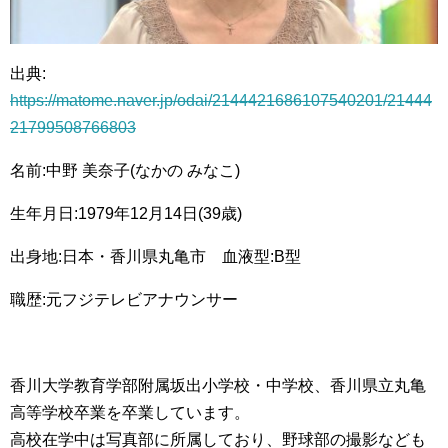
出典:
https://matome.naver.jp/odai/2144421686107540201/21444
21799508766803
名前:中野 美奈子(なかの みなこ)
生年月日:1979年12月14日(39歳)
出身地:日本・香川県丸亀市 血液型:B型
職歴:元フジテレビアナウンサー
香川大学教育学部附属坂出小学校・中学校、香川県立丸亀
高等学校卒業を卒業しています。
高校在学中は写真部に所属しており、野球部の撮影なども