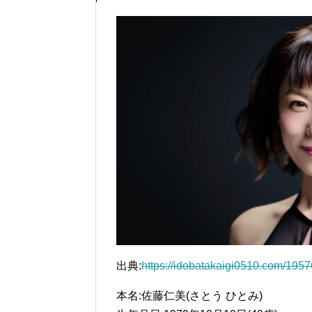
出典:
https://idobatakaigi0510.com/1957
本名:佐藤仁美(さとう ひとみ)