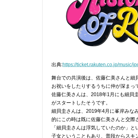
出典:
https://ticket.rakuten.co.jp/music/j
舞台での共演後は、佐藤仁美さんと細貝
お祝いをしたりするうちに仲が深まっ
佐藤仁美さんは、2018年1月にも細
がスタートしたそうです。
細貝圭さんは、2019年4月に峯岸み
的にこの時は既に佐藤仁美さんと交際
「細貝圭さんは浮気していたのか」と
子女ということもあり、普段からスキ