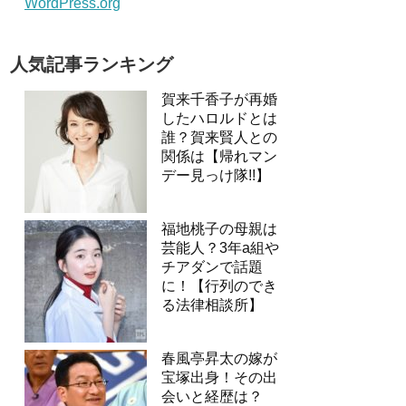
WordPress.org
人気記事ランキング
賀来千香子が再婚
したハロルドとは
誰？賀来賢人との
関係は【帰れマン
デー見っけ隊!!】
福地桃子の母親は
芸能人？3年a組や
チアダンで話題
に！【行列のでき
る法律相談所】
春風亭昇太の嫁が
宝塚出身！その出
会いと経歴は？