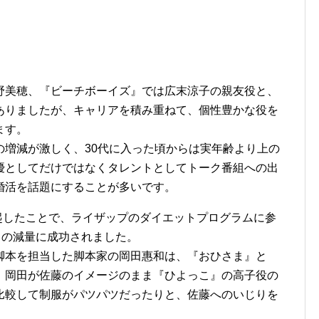
野美穂、『ビーチボーイズ』では広末涼子の親友役と、
ありましたが、キャリアを積み重ねて、個性豊かな役を
ます。
の増減が激しく、30代に入った頃からは実年齢より上の
優としてだけではなくタレントとしてトーク番組への出
婚活を話題にすることが多いです。
発起したことで、ライザップのダイエットプログラムに参
くの減量に成功されました。
脚本を担当した脚本家の岡田惠和は、『おひさま』と
、岡田が佐藤のイメージのまま『ひよっこ』の高子役の
比較して制服がパツパツだったりと、佐藤へのいじりを