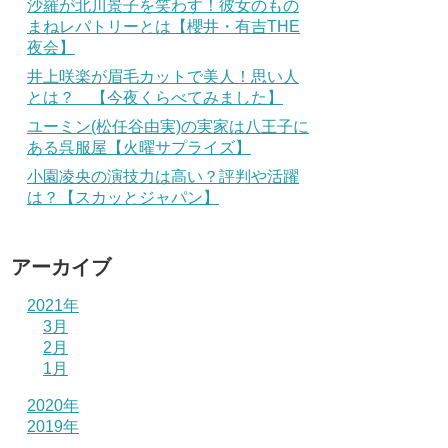
沙羅が北川景子を笑わす！彼女のもの
まねレパトリーとは【櫻井・有吉THE
夜会】
井上咲楽が眉毛カットで美人！思い人
とは？ 【今夜くらべてみました】
ユーミン(松任谷由実)の実家は八王子に
ある呉服屋【火曜サプライズ】
小園凌央の演技力は高い？評判や活躍
は？【スカッとジャパン】
アーカイブ
2021年
3月
2月
1月
2020年
2019年