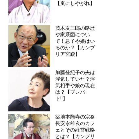
【嵐にしやがれ】
茂木友三郎の略歴
や家系図につい
て！息子や娘はい
るのか？【カンブ
リア宮殿】
加藤登紀子の夫は
浮気していた？浮
気相手や娘の現在
は？【プレバ
ト!!】
築地本願寺の宗務
長安永雄玄のカフ
ェとその経営戦略
とは？【カンブリ