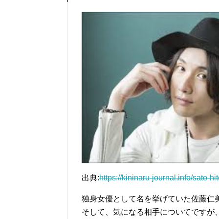
出典:
https://kininaru-journal.info/sato-hi
独身女優として名を挙げていた佐藤仁美
そして、気になる相手についてですが